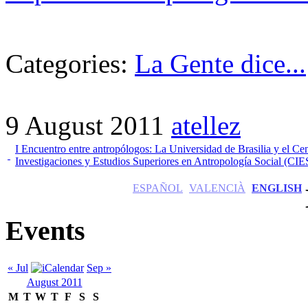
Categories:
La Gente dice...
9 August 2011
atellez
I Encuentro entre antropólogos: La Universidad de Brasilia y el Ce
Investigaciones y Estudios Superiores en Antropología Social (CI
ESPAÑOL
VALENCIÀ
ENGLISH
Events
« Jul
Sep »
August 2011
M
T
W
T
F
S
S