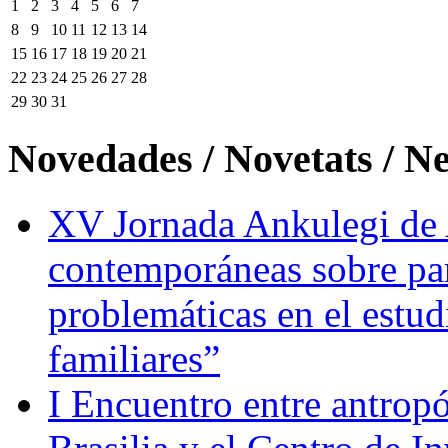
1
2
3
4
5
6
7
8
9
10
11
12
13
14
15
16
17
18
19
20
21
22
23
24
25
26
27
28
29
30
31
Novedades / Novetats / N
XV Jornada Ankulegi de 
contemporáneas sobre par
problemáticas en el estud
familiares”
I Encuentro entre antrop